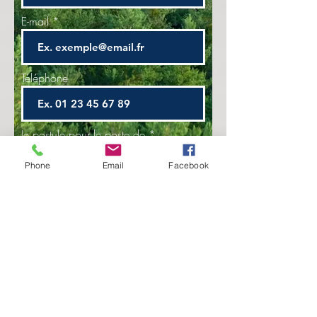
E-mail
Téléphone
Je postule pour le poste de
Phone
Email
Facebook
Postuler
Retrouvez nous aussi sur les
réseaux →